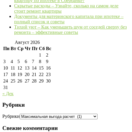
квартиру по ипотеке в Сбербанке?
Скрытые расходы – Узнайте, сколько на самом деле
стоит ремонт квартиры
Документы для материнского капитала при ипотеке –
полный список и советы
Тихий уют – Как уменьшить шум от соседей сверху без
ремонта – эффективные советы
Август 2026
Пн
Вт
Ср
Чт
Пт
Сб
Вс
1
2
3
4
5
6
7
8
9
10
11
12
13
14
15
16
17
18
19
20
21
22
23
24
25
26
27
28
29
30
31
« Дек
Рубрики
Рубрики
Свежие комментарии