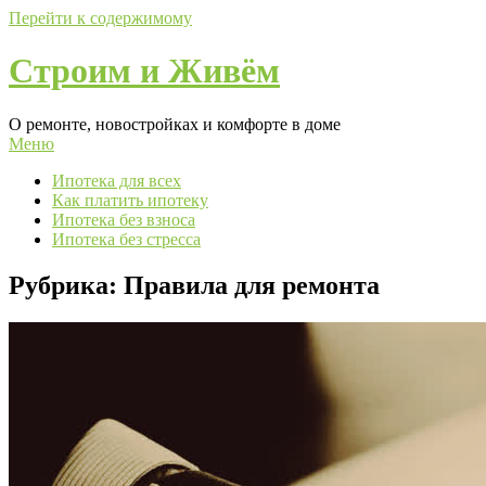
Перейти к содержимому
Строим и Живём
О ремонте, новостройках и комфорте в доме
Меню
Ипотека для всех
Как платить ипотеку
Ипотека без взноса
Ипотека без стресса
Рубрика:
Правила для ремонта