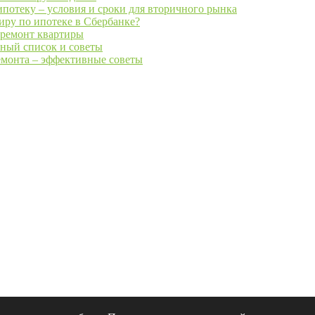
потеку – условия и сроки для вторичного рынка
иру по ипотеке в Сбербанке?
т ремонт квартиры
лный список и советы
емонта – эффективные советы