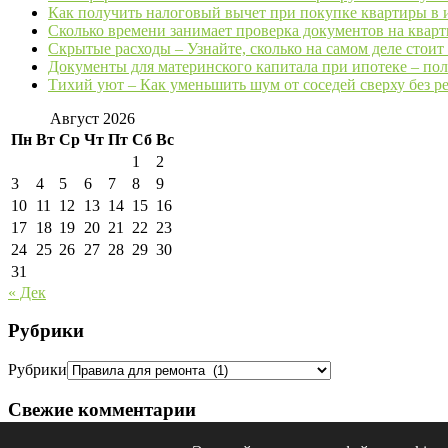
Как получить налоговый вычет при покупке квартиры в и
Сколько времени занимает проверка документов на кварт
Скрытые расходы – Узнайте, сколько на самом деле стои
Документы для материнского капитала при ипотеке – по
Тихий уют – Как уменьшить шум от соседей сверху без р
Август 2026
Пн
Вт
Ср
Чт
Пт
Сб
Вс
1
2
3
4
5
6
7
8
9
10
11
12
13
14
15
16
17
18
19
20
21
22
23
24
25
26
27
28
29
30
31
« Дек
Рубрики
Рубрики
Свежие комментарии
Строим и Живём. Все права защищены