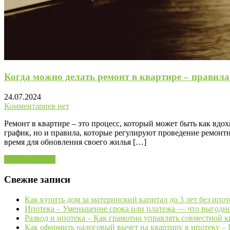
Когда можно делать ремонт в квартире – правил
24.07.2024
Комментариев нет
Ремонт в квартире – это процесс, который может быть как вд
график, но и правила, которые регулируют проведение ремонт
время для обновления своего жилья […]
Читать далее »
Свежие записи
Как купить дом за материнский капитал до 3 лет без ипо
Ипотека – Уменьшение срока или платежа — что выгодн
Развод и ипотека – Как грамотно управлять совместной 
Как оформить налоговый вычет на квартиру в ипотеку –