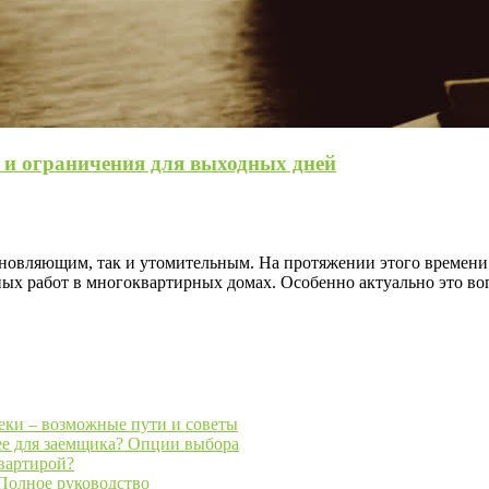
а и ограничения для выходных дней
охновляющим, так и утомительным. На протяжении этого времени
ных работ в многоквартирных домах. Особенно актуально это во
теки – возможные пути и советы
ее для заемщика? Опции выбора
квартирой?
 Полное руководство