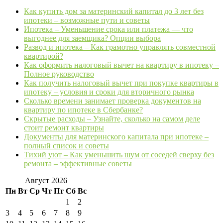
Как купить дом за материнский капитал до 3 лет без
ипотеки – возможные пути и советы
Ипотека – Уменьшение срока или платежа — что
выгоднее для заемщика? Опции выбора
Развод и ипотека – Как грамотно управлять совместной
квартирой?
Как оформить налоговый вычет на квартиру в ипотеку –
Полное руководство
Как получить налоговый вычет при покупке квартиры в
ипотеку – условия и сроки для вторичного рынка
Сколько времени занимает проверка документов на
квартиру по ипотеке в Сбербанке?
Скрытые расходы – Узнайте, сколько на самом деле
стоит ремонт квартиры
Документы для материнского капитала при ипотеке –
полный список и советы
Тихий уют – Как уменьшить шум от соседей сверху без
ремонта – эффективные советы
Август 2026
Пн
Вт
Ср
Чт
Пт
Сб
Вс
1
2
3
4
5
6
7
8
9