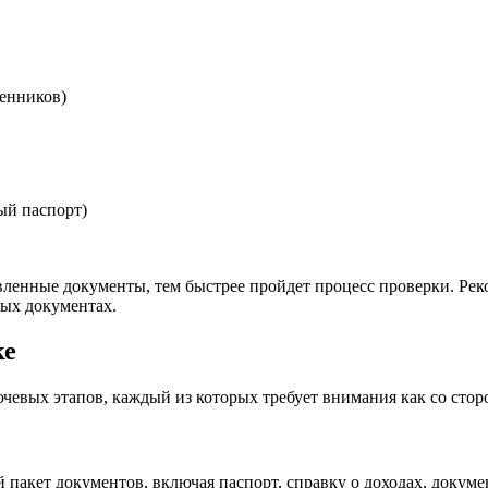
венников)
ый паспорт)
вленные документы, тем быстрее пройдет процесс проверки. Рек
ых документах.
ке
евых этапов, каждый из которых требует внимания как со сторо
акет документов, включая паспорт, справку о доходах, докумен