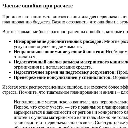
Частые ошибки при расчете
При использовании материнского капитала для первоначальног
планированию бюджета. Важно осознавать, что ошибки на этом
Вот несколько наиболее распространенных ошибок, которые сто
Игнорирование дополнительных расходов:
Многие расс
услуги или оценка недвижимости.
Неправильное понимание условий ипотеки:
Необходимо
отличаться.
Недостаточный анализ размера материнского капитал
ограничения на использование средств.
Недостаточное время на подготовку документов:
Пробл
Пренебрежение консультацией у специалистов:
Обращен
Избегая этих распространенных ошибок, вы сможете более эфф
стресса. Помните, что тщательное планирование и анализ – к
Использование материнского капитала для первоначально
Первое, что стоит учесть, — это правильное планировани
варьироваться в зависимости от региона и конкретного
ипотеки с учетом материнского капитала. Важно не тольк
зависимости от первоначального взноса. Советую также у
обратиться за консультацией к ипотечному брокеру, кот