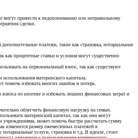
рые могут привести к недопониманию или неправильному
вершения сделки.
 дополнительные платежи, такие как страховка, нотариальные
ак как процентные ставки и условия могут существенно
ользовать на первоначальный взнос, так как существуют
и использования материнского капитала.
т помочь избежать многих ошибок и потерь.
 взноса по ипотеке и избежать лишних финансовых затрат и
ачительно облегчить финансовую нагрузку на семью.
пользовать материнский капитал, так как они могут
ми учреждениями, может помочь быстро рассчитать сумму
 как изменится размер ежемесячных платежей в
нотариальные услуги, страховка и т.д. В идеале, стоит
опросы, связанные с использованием материнского