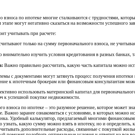
о взноса по ипотеке многие сталкиваются с трудностями, кото
 этапе могут негативно сказаться на возможности успешного за
ит учитывать при расчете:
читывают только на сумму первоначального взноса, не учитывая
 внимательно изучить условия кредитования в разных банках, т
а:
Важно правильно рассчитать, какую часть капитала можно исп
емы с документами могут затянуть процесс получения ипотеки 
ие к ипотечным брокерам или финансовым консультантам може
ективно использовать материнский капитал для первоначального
люч к успешной покупке недвижимости.
го взноса по ипотеке – это разумное решение, которое может зн
е. Важно заранее ознакомиться с условиями, в которых можно ис
 банка. Удобный калькулятор, предлагаемый многими финансовы
о узнать, какую сумму можно взять в ипотеку, но и определить,
читывать дополнительные расходы, связанные с покупкой жилья: 
орый поможет подобрать оптимальные условия и ответит на все в